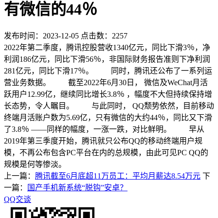
有微信的44％
发布时间：2023-12-05 点击数：2257
2022年第二季度，腾讯控股营收1340亿元，同比下滑3％，净
利润186亿元，同比下滑56％，非国际财务报告准则下净利润
281亿元，同比下滑17％。 同时，腾讯还公布了一系列运
营业务数据。 截至2022年6月30日， 微信及WeChat月活
跃用户12.99亿，继续同比增长3.8％ ，幅度不大但持续保持增
长态势，令人瞩目。 与此同时， QQ颓势依然，目前移动
终端月活账户数为5.69亿，只有微信的大约44％，同比又下滑
了3.8％ ——同样的幅度，一涨一跌，对比鲜明。 早从
2019年第三季度开始，腾讯就只公布QQ的移动终端用户规
模，不再公布包含PC平台在内的总规模，由此可见PC QQ的
规模是何等惨淡。
上一篇：
腾讯截至6月底超11万员工：平均月薪达8.54万元
下
一篇：
国产手机新系统“脱钩”安卓？
QQ交谈